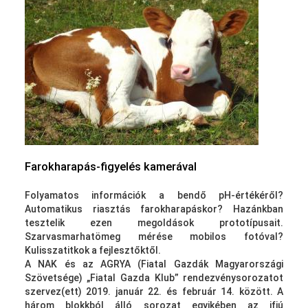
Farokharapás-figyelés kamerával
Folyamatos információk a bendő pH-értékéről?
Automatikus riasztás farokharapáskor? Hazánkban
tesztelik ezen megoldások prototípusait.
Szarvasmarhatömeg mérése mobilos fotóval?
Kulisszatitkok a fejlesztőktől.
A NAK és az AGRYA (Fiatal Gazdák Magyarországi
Szövetsége) „Fiatal Gazda Klub” rendezvénysorozatot
szervez(ett) 2019. január 22. és február 14. között. A
három blokkból álló sorozat egyikében az ifjú