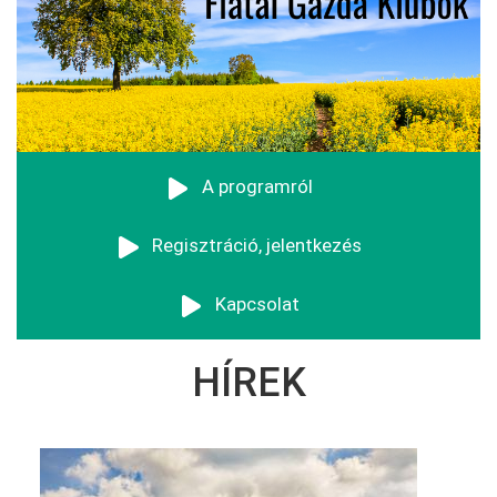
Kezdő
A programról
almenü
Regisztráció, jelentkezés
fgk
Kapcsolat
HÍREK