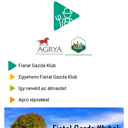
Ugrás
a
tartalomra
Fő
Fiatal Gazda Klub
navigáció
Egyetemi Fiatal Gazda Klub
Így neveld az álmaidat
Apró léptekkel